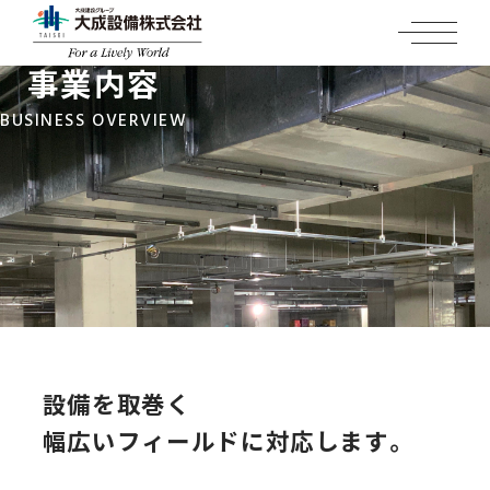
グループ理念体系
建築設備工事
実績紹介
技術紹介
当社のMVV
事業内容
リニューアル工事
官公庁・文化
リニューアルZEB
サステナビリティ
BUSINESS OVERVIEW
健康経営への取り組み
オフィス・商業
技術紹介
サステナビリティ
採用情報
エンゲージメントスコアの推移
医療・福祉
劣化診断評価
経営理念
採用情報
会社の方針
お問い合わせ
工場・流通・倉庫・都市環境
省エネルギー診断
トップメッセージ
新卒採用情報
会社概要
宿泊・温浴
各部門トップメッセージ
キャリア採用情報
事業所一覧
交通
サステナビリティの推進
グループ企業一覧
設備を取巻く
教育・研究
大成設備のサステナビリティ戦略
幅広いフィールドに対応します。
スポーツ
［特集］2025年度 私たちの取り組み