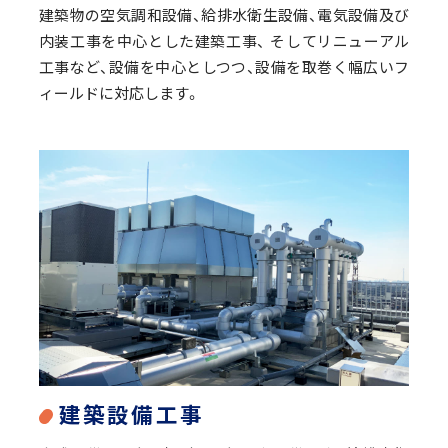
建築物の空気調和設備、給排水衛生設備、電気設備及び
ZEB
内装工事を中心とした建築工事、
そしてリニューアル
2024年度 実績報告
工事など、設備を中心としつつ、設備を取巻く幅広いフ
ィールドに対応します。
E：環境
S：社会
G：企業統治
ESGデータ
ESGレポート バックナンバー
建築設備工事