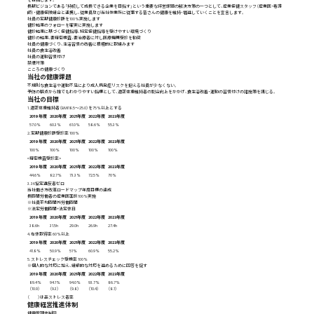
長期ビジョンである「持続して成長できる企業を目指す」という重要な経営課題の解決方策の一つとして、産業保健スタッフ（産業医・看護
師）・健康保険組合と連携し、従業員及び当社作業所に従事する皆さんの健康を維持・増進していくことを宣言します。
ZEB
社員の定期健康診断を100%実施します
健診結果のフォローを確実に実施します
2024年度 実績報告
健診結果に基づく保健指導、特定保健指導を受けやすい環境づくり
健診の結果、要精密検査、要治療者に対し医療機関受診を勧奨
社員の健康づくり、生活習慣の改善に積極的に取組みます
社員の食生活改善
社員の運動習慣付け
禁煙対策
E：環境
こころの健康づくり
当社の健康課題
不規則な食生活や運動不足により成人病発症リスクを抱える社員が少なくない。
予防の観点から誰でもわかりやすい指標として、適正体重維持者の割合向上をかかげ、食生活改善・運動の習慣付けの諸施策を講じる。
当社の目標
S：社会
1. 適正体重維持者（BMI18.5～25.0）を75%以上とする
2019年度
2020年度
2021年度
2022年度
2023年度
57.0%
60.3%
61.0%
58.6%
55.3%
2. 定期健康診断受診率 100%
G：企業統治
2019年度
2020年度
2021年度
2022年度
2023年度
100%
100%
100%
100%
100%
<精密検査受診率>
2019年度
2020年度
2021年度
2022年度
2023年度
ESGデータ
44.6%
82.7%
73.3%
72.5%
70%
3. 36協定違反者ゼロ
当社働き方改革ロードマップ年度目標の達成
長時間労働者の産業医面談100%実施
※社員平均時間外労働時間
ESGレポート バックナンバー
※法定労働時間+法定休日
2019年度
2020年度
2021年度
2022年度
2023年度
38.6h
31.5h
29.0h
26.9h
27.4h
4. 有休取得率 60%以上
2019年度
2020年度
2021年度
2022年度
2023年度
41.8%
50.9%
51%
60.9%
55.2%
5. ストレスチェック受検率 100%
※個人的な対応に加え、組織的な対応を進めるために回答を促す
2019年度
2020年度
2021年度
2022年度
2023年度
89.4%
94.1%
94.0%
93.7%
86.7%
（10.9）
（9.3）
（9.8）
（10.4）
（8.1）
（ ）は高ストレス者率
健康経営推進体制
健康管理体制図