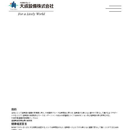
グループ理念体系
建築設備工事
実績紹介
技術紹介
当社のMVV
健康経営への取組み
リニューアル工事
官公庁・文化
リニューアルZEB
サステナビリティ
HEALTH MANAGEMENT
健康経営への取り組み
オフィス・商業
技術紹介
サステナビリティ
採用情報
エンゲージメントスコアの推移
医療・福祉
劣化診断評価
経営理念
採用情報
会社の方針
お問い合わせ
工場・流通・倉庫・都市環境
省エネルギー診断
トップメッセージ
新卒採用情報
会社概要
宿泊・温浴
各部門トップメッセージ
キャリア採用情報
事業所一覧
交通
サステナビリティの推進
グループ企業一覧
教育・研究
目的
会社にとって従業員の健康が最重要と考え、大成建設グループ企業理念に基づき、従業員が心身ともに健やかで安心して働けるようサポー
大成設備のサステナビリティ戦略
トすることで、従業員の生産性及びワークエンゲージメント向上の好循環をつくり会社のビジョン及び従業員の夢を実現させる。
大成設備 健康経営戦略マップ2024
健康関連目標指標の推移表
スポーツ
健康経営宣言
当社は「人がいきいきとする環境を創造する」という企業理念のもと、従業員一人ひとりが心身ともに健康で安心して働くことができる会社
［特集］2025年度 私たちの取り組み
を目指します。