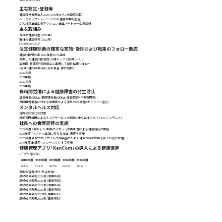
主な認定・登録等
健康経営優良法人2025（2019年から7年連続認定）
ヘルスアップチャレンジ2024（健康事業所宣言）
がん対策推進企業アクション 推進パートナー企業登録
主な取組み
当社の健康経営（2023年）
当社の健康経営（2022年）
ESG Report 2024
法定健康診断の確実な実施・受診および結果のフォロー徹底
健康診断受診率 2023年度100%達成
充実した健康診断項目（人間ドックと同等レベル）
産業医・看護師・保険組合と連携して健診結果フォロー
<参考>健診結果分析（有所見者・問診項目）
2022年度
2021年度
2020年度
2019年度
長時間労働による健康障害の発生防止
過重労働の防止（長時間労働の防止・休日取得・作業所閉所）
長時間労働者に対する産業医による面談100%実施（オンライン含む）
メンタルヘルス対応
社内相談窓口の設置
外部専門機関によるＥＡＰサービスの提供（
株式会社ジャパンEAPシステムズ
）
社員への食育研修の実施
2022年度 「見直そう！野菜のチカラ！」動画配信による健康講話の実施
2021年度 「ベストな体調に整える方法」講座を実施
2020年度 新型コロナウイルス感染症のため土健保作成の動画を新入社員に配信
2019年度 土健保ヘルシースタジオで実施
健康管理アプリ「KenCom」の導入による健康促進
<アプリ導入率>
2019年度
2020年度
2021年度
2022年度
2023年度
19.3%
35.2%
43.0%
52.2%
100%
運動の習慣付け（歩活参加）
最終結果発表2023.秋（事業所別）
最終結果発表2023.春（事業所別）
最終結果発表2022.秋（事業所別）
最終結果発表2022.春（事業所別）
最終結果発表2021.秋（事業所別）
最終結果発表2021.春（事業所別）